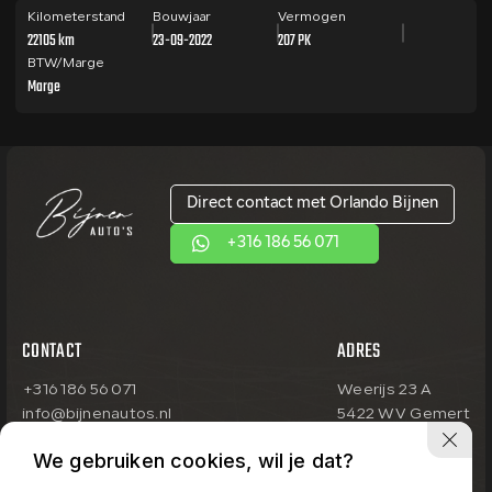
Kilometerstand
Bouwjaar
Vermogen
22105 km
23-09-2022
207 PK
BTW/Marge
Marge
Direct contact met Orlando Bijnen
+316 186 56 071
CONTACT
ADRES
+316 186 56 071
Weerijs 23 A
info@bijnenautos.nl
5422 WV Gemert
OPENINGSTIJDEN
We gebruiken cookies, wil je dat?
Uitsluitend op afspraak