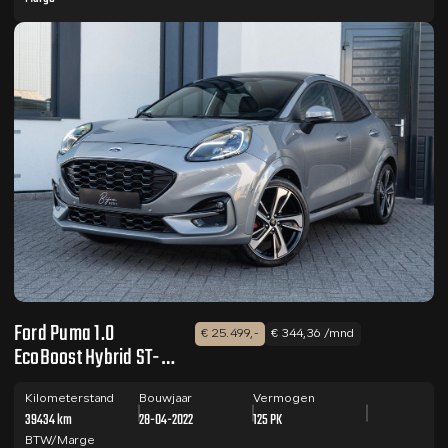
Ford Puma 1.0
€ 25.499,-
€ 344,36 /mnd
EcoBoost Hybrid ST-
Line X PANO /
TREKHAAK / 19 INCH
Kilometerstand
Bouwjaar
Vermogen
39434 km
28-04-2022
125 PK
BTW/Marge