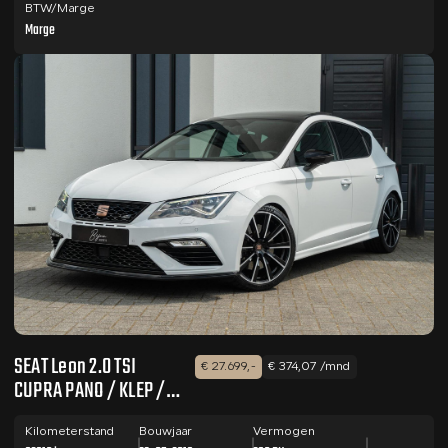
BTW/Marge
Marge
SEAT Leon 2.0 TSI
€ 27.699,-
€ 374,07 /mnd
CUPRA PANO / KLEP /
CAMERA
Kilometerstand
Bouwjaar
Vermogen