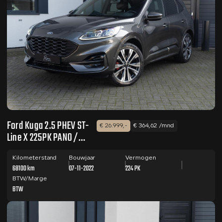
Ford Kuga 2.5 PHEV ST-
€ 26.999,-
€ 364,62 /mnd
Line X 225PK PANO /
CAMERA / B&O
Kilometerstand
Bouwjaar
Vermogen
68100 km
07-11-2022
224 PK
BTW/Marge
BTW