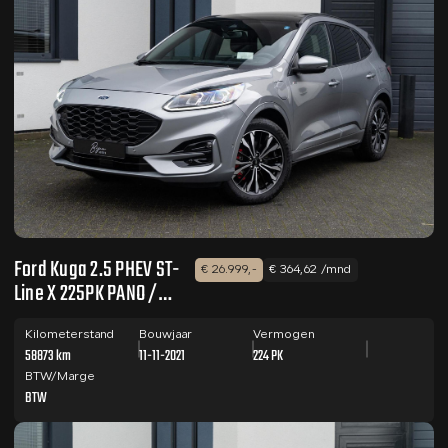
Ford Kuga 2.5 PHEV ST-
€ 26.999,-
€ 364,62 /mnd
Line X 225PK PANO /
TECH PACK / B&O
Kilometerstand
Bouwjaar
Vermogen
58873 km
11-11-2021
224 PK
BTW/Marge
BTW