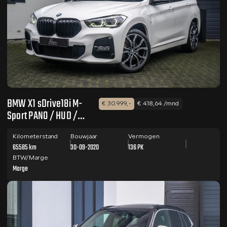
BMW X1 sDrive18i M-
€ 30.999,-
€ 418,64 /mnd
Sport PANO / HUD /
CAMERA
Kilometerstand
Bouwjaar
Vermogen
65585 km
30-09-2020
136 PK
BTW/Marge
Marge