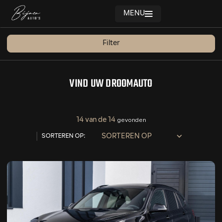
MENU
Filters
Filter
MERK
HOME
MERK
AANBOD
VIND UW DROOMAUTO
MODEL
DIENSTEN
MODEL
OVER ONS
14 van de 14
gevonden
BRANDSTOF
SORTEREN OP
SORTEREN OP:
VERKOCHT
Hybride (Benzine)
3
Benzine
11
CONTACT
TRANSMISSIE
Handgeschakeld
2
Automaat
12