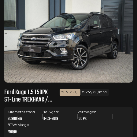
Ford Kuga 1.5 150PK
€ 19.750,-
€ 266,72 /mnd
ST-Line TREKHAAK /
DESIGN PACK /
CAMERA
Kilometerstand
Bouwjaar
Vermogen
80960 km
11-03-2019
150 PK
BTW/Marge
Marge