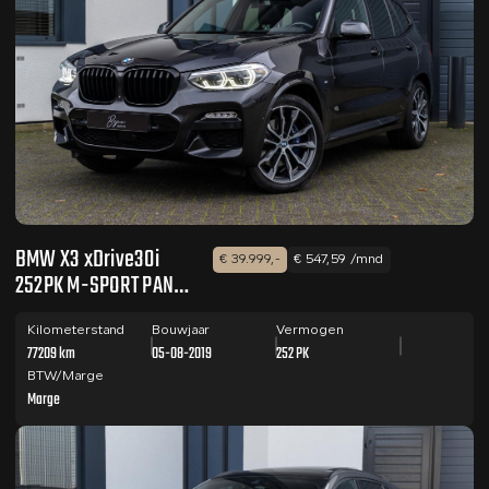
BMW X3 xDrive30i
€ 39.999,-
€ 547,59 /mnd
252PK M-SPORT PANO
/ HUD / 360 CAM
Kilometerstand
Bouwjaar
Vermogen
77209 km
05-08-2019
252 PK
BTW/Marge
Marge