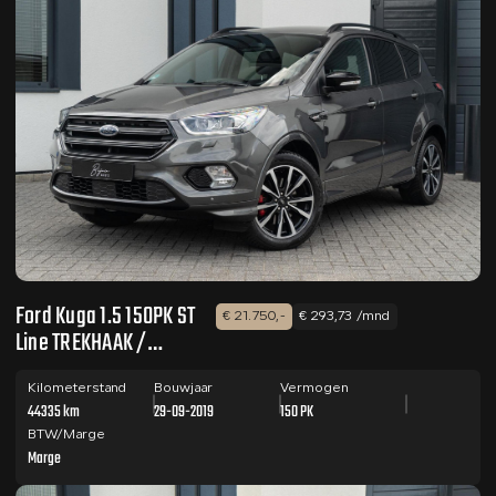
Ford Kuga 1.5 150PK ST
€ 21.750,-
€ 293,73 /mnd
Line TREKHAAK /
CAMERA / DESIGN
PACK
Kilometerstand
Bouwjaar
Vermogen
44335 km
29-09-2019
150 PK
BTW/Marge
Marge