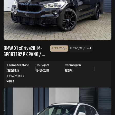
BMW X1 xDrive20i M-
€ 23.750,-
€ 320,74 /mnd
SPORT 192 PK PANO /
HUD / CAMERA
Kilometerstand
Bouwjaar
Vermogen
139229 km
13-01-2018
192 PK
BTW/Marge
Marge