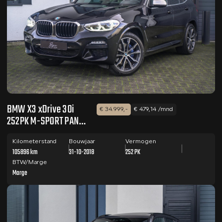
BMW X3 xDrive 30i
€ 34.999,-
€ 479,14 /mnd
252PK M-SPORT PANO
/ CAMERA / MEMORY
Kilometerstand
Bouwjaar
Vermogen
105896 km
31-10-2018
252 PK
BTW/Marge
Marge