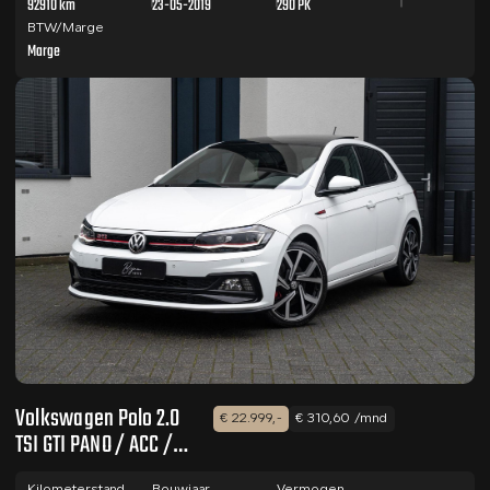
92910 km
23-05-2019
290 PK
BTW/Marge
Marge
Volkswagen Polo 2.0
€ 22.999,-
€ 310,60 /mnd
TSI GTI PANO / ACC /
VIRTUAL / CARPLAY
Kilometerstand
Bouwjaar
Vermogen