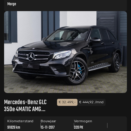
Marge
Mercedes-Benz GLC
€ 32.499,-
€ 444,92 /mnd
350e 4MATIC AMG
PANO / TREKHAAK /
CAMERA
Kilometerstand
Bouwjaar
Vermogen
91829 km
15-11-2017
320 PK