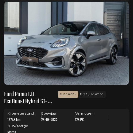
Ford Puma 1.0
€ 27.499,-
€ 371,37 /mnd
EcoBoost Hybrid ST-
Line X PANO /
WINTERP. / NIEUW
Kilometerstand
Bouwjaar
Vermogen
13745 km
25-07-2024
125 PK
MODEL
BTW/Marge
Marge