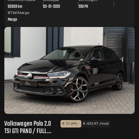
93838 km
03-01-2020
200 PK
BTW/Marge
Marge
Volkswagen Polo 2.0
€ 31.699,-
€ 433,97 /mnd
TSI GTI PANO / FULL
OPTION !