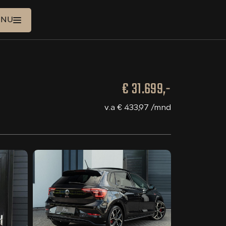
ENU
€ 31.699,-
HOME
v.a € 433,97 /mnd
AANBOD
DIENSTEN
OVER ONS
VERKOCHT
CONTACT