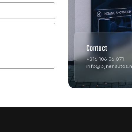
Contact
+316 186 56 071
info@bijnenautos.n