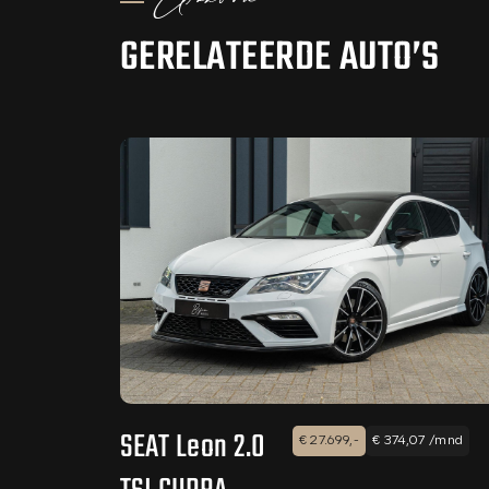
Aanbod
GERELATEERDE AUTO’S
SEAT Leon 2.0
€ 27.699,-
€ 374,07 /mnd