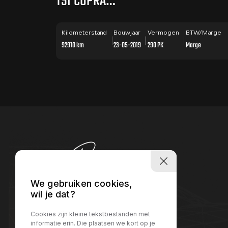
TSI CUPRA
PANO / KLEP /
CAMERA
Kilometerstand
Bouwjaar
Vermogen
BTW/Marge
92910 km
23-05-2019
290 PK
Marge
We gebruiken cookies,
wil je dat?
Cookies zijn kleine tekstbestanden met
informatie erin. Die plaatsen we kort op je