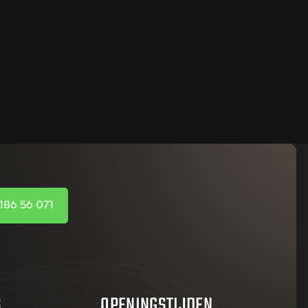
186 56 071
S
OPENINGSTIJDEN