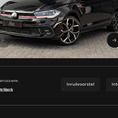
rrosserie:
Inruilvoorstel
In
tchback