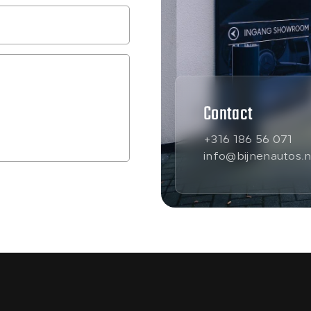
Contact
+316 186 56 071
info@bijnenautos.n