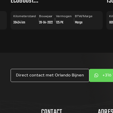
EcoBoost
15
Hybrid ST-
TR
Line X PANO /
Kilometerstand
Bouwjaar
Vermogen
BTW/Marge
DE
Ki
39434 km
28-04-2022
125 PK
Marge
80
TREKHAAK / 19
CA
INCH
Direct contact met Orlando Bijnen
+316 
CONTACT
ADRE