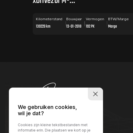
xDrive20i M-
SPORT 192 PK
PANO / HUD /
Kilometerstand
Bouwjaar
Vermogen
BTW/Marge
139229 km
13-01-2018
192 PK
Marge
CAMERA
We gebruiken cookies,
wil je dat?
Cookies zijn kleine tekstbestanden met
informatie erin. Die plaatsen we kort op je