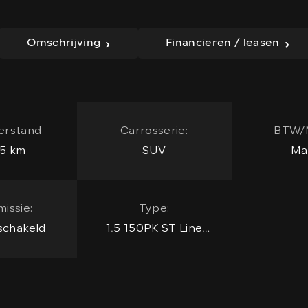
Omschrijving
Financieren / leasen
erstand
Carrosserie:
BTW/
5 km
SUV
Ma
issie:
Type:
chakeld
1.5 150PK ST Line
TREKHAAK / CAMERA /
DESIGN PACK