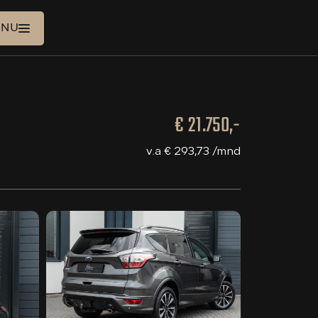
ENU
€ 21.750,-
HOME
v.a € 293,73 /mnd
AANBOD
DIENSTEN
OVER ONS
VERKOCHT
CONTACT