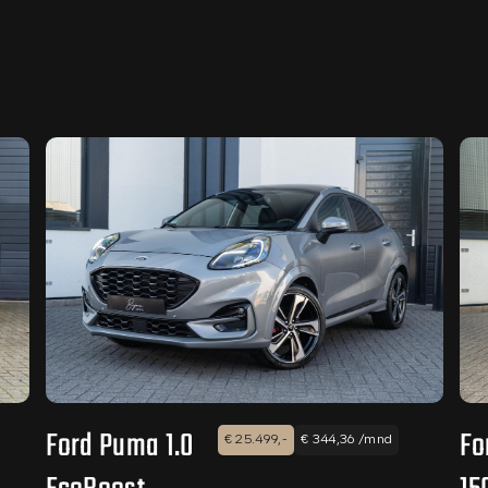
Ford Puma 1.0
Fo
€ 25.499,-
€ 344,36 /mnd