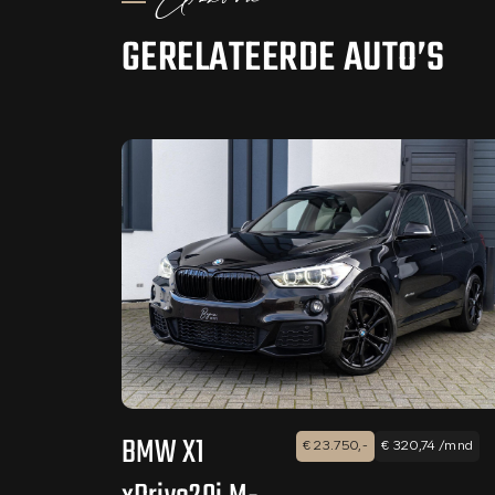
Aanbod
GERELATEERDE AUTO’S
BMW X1
€ 23.750,-
€ 320,74 /mnd