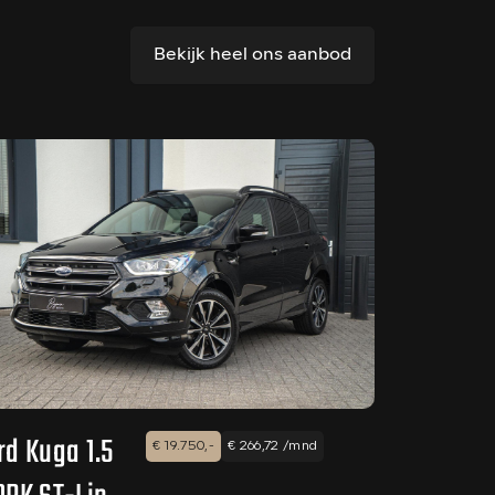
Bekijk heel ons aanbod
rd Kuga 1.5
€ 19.750,-
€ 266,72 /mnd